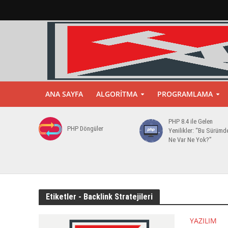
ANA SAYFA
ALGORITMA
PROGRAMLAMA
PHP 8.4 ile Gelen
PHP Döngüler
Yenilikler: “Bu Sürümd
Ne Var Ne Yok?”
Etiketler - Backlink Stratejileri
YAZILIM