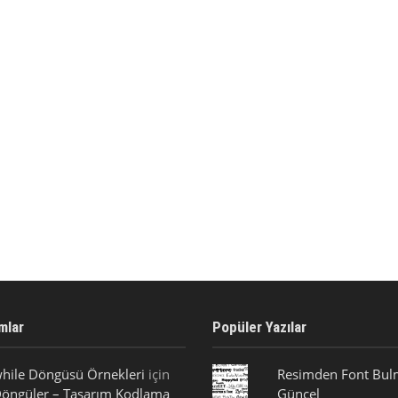
mlar
Popüler Yazılar
hile Döngüsü Örnekleri
için
Resimden Font Bulm
öngüler – Tasarım Kodlama
Güncel