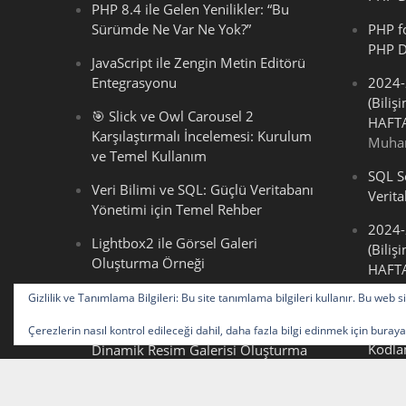
PHP 8.4 ile Gelen Yenilikler: “Bu
Sürümde Ne Var Ne Yok?”
PHP f
PHP D
JavaScript ile Zengin Metin Editörü
Entegrasyonu
2024-
(Biliş
🎯 Slick ve Owl Carousel 2
HAFTA
Karşılaştırmalı İncelemesi: Kurulum
Muha
ve Temel Kullanım
SQL Se
Veri Bilimi ve SQL: Güçlü Veritabanı
Verit
Yönetimi için Temel Rehber
2024-
Lightbox2 ile Görsel Galeri
(Biliş
Oluşturma Örneği
HAFTA
2024-
JavaScript Ders Notları
Gizlilik ve Tanımlama Bilgileri: Bu site tanımlama bilgileri kullanır. Bu web
(Biliş
HAFTA
Parametresiz Fonksiyonlarla
Çerezlerin nasıl kontrol edileceği dahil, daha fazla bilgi edinmek için buray
Kodl
Dinamik Resim Galerisi Oluşturma
2024-
Bootstrap Kenarlık Sınıfı Kullanarak
(Biliş
Bir Resme Üç Farklı Kenarlık