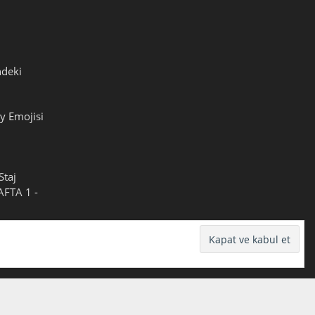
ndeki
y Emojisi
Staj
HAFTA 1 -
pyala