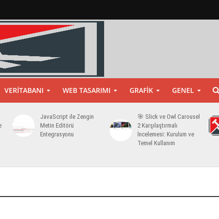
VERITABANI
WEB TASARIMI
GRAFIK
GENEL
JavaScript ile Zengin
🎯 Slick ve Owl Carousel
e
Metin Editörü
2 Karşılaştırmalı
Entegrasyonu
İncelemesi: Kurulum ve
Temel Kullanım