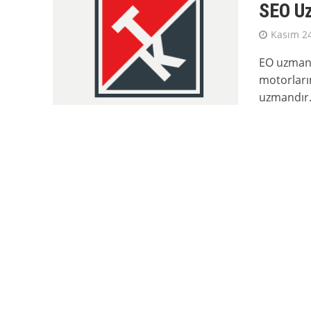
SEO Uz
Kasım 24
EO uzmanı
motorları
uzmandır.