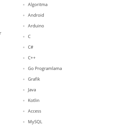
Algoritma
Android
Arduino
r
C
C#
C++
Go Programlama
Grafik
Java
Kotlin
Access
MySQL