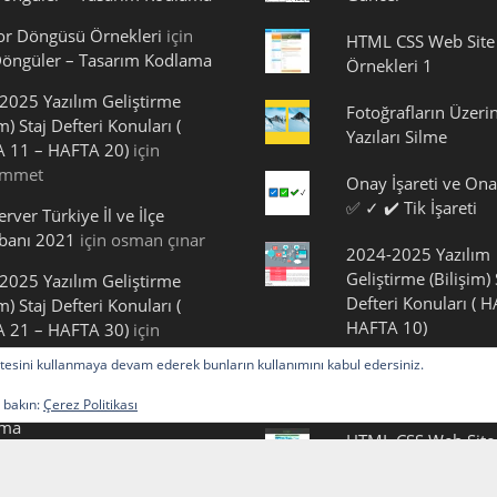
or Döngüsü Örnekleri
için
HTML CSS Web Site
öngüler – Tasarım Kodlama
Örnekleri 1
2025 Yazılım Geliştirme
Fotoğrafların Üzeri
im) Staj Defteri Konuları (
Yazıları Silme
 11 – HAFTA 20)
için
mmet
Onay İşareti ve Ona
✅ ✓ ✔️ Tik İşareti
rver Türkiye İl ve İlçe
abanı 2021
için
osman çınar
2024-2025 Yazılım
Geliştirme (Bilişim) 
2025 Yazılım Geliştirme
Defteri Konuları ( 
im) Staj Defteri Konuları (
HAFTA 10)
 21 – HAFTA 30)
için
2025 Yazılım Geliştirme
 sitesini kullanmaya devam ederek bunların kullanımını kabul edersiniz.
Kurdele Emojisi Ko
im) Staj Defteri Konuları (
 11 – HAFTA 20) – Tasarım
a bakın:
Çerez Politikası
ama
HTML CSS Web Site
Örnekleri 2
2025 Yazılım Geliştirme
im) Staj Defteri Konuları (