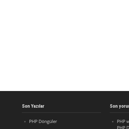
Son Yazılar
Son yoru
PHP Döngüler
PHP w
PHP D