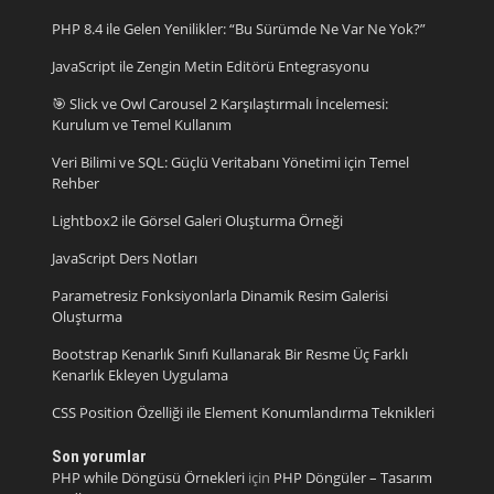
PHP 8.4 ile Gelen Yenilikler: “Bu Sürümde Ne Var Ne Yok?”
JavaScript ile Zengin Metin Editörü Entegrasyonu
🎯 Slick ve Owl Carousel 2 Karşılaştırmalı İncelemesi:
Kurulum ve Temel Kullanım
Veri Bilimi ve SQL: Güçlü Veritabanı Yönetimi için Temel
Rehber
Lightbox2 ile Görsel Galeri Oluşturma Örneği
JavaScript Ders Notları
Parametresiz Fonksiyonlarla Dinamik Resim Galerisi
Oluşturma
Bootstrap Kenarlık Sınıfı Kullanarak Bir Resme Üç Farklı
Kenarlık Ekleyen Uygulama
CSS Position Özelliği ile Element Konumlandırma Teknikleri
Son yorumlar
PHP while Döngüsü Örnekleri
için
PHP Döngüler – Tasarım