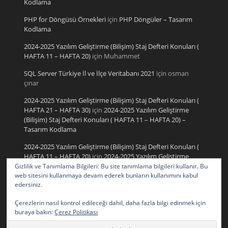
Kodlama
PHP for Döngüsü Örnekleri
için
PHP Döngüler – Tasarım
Kodlama
2024-2025 Yazılım Geliştirme (Bilişim) Staj Defteri Konuları (
HAFTA 11 – HAFTA 20)
için
Muhammet
SQL Server Türkiye İl ve İlçe Veritabanı 2021
için
osman
çınar
2024-2025 Yazılım Geliştirme (Bilişim) Staj Defteri Konuları (
HAFTA 21 – HAFTA 30)
için
2024-2025 Yazılım Geliştirme
(Bilişim) Staj Defteri Konuları ( HAFTA 11 – HAFTA 20) –
Tasarım Kodlama
2024-2025 Yazılım Geliştirme (Bilişim) Staj Defteri Konuları (
HAFTA 11 – HAFTA 20)
için
2024-2025 Yazılım Geliştirme
(Bilişim) Staj Defteri Konuları ( HAFTA 21 – HAFTA 30) –
Gizlilik ve Tanımlama Bilgileri: Bu site tanımlama bilgileri kullanır. Bu
web sitesini kullanmaya devam ederek bunların kullanımını kabul
Tasarım Kodlama
edersiniz.
2024-2025 Yazılım Geliştirme (Bilişim) Staj Defteri Konuları (
HAFTA 1 – HAFTA 10)
için
2024-2025 Yazılım Geliştirme
Çerezlerin nasıl kontrol edileceği dahil, daha fazla bilgi edinmek için
buraya bakın:
Çerez Politikası
(Bilişim) Staj Defteri Konuları ( HAFTA 21 – HAFTA 30) –
Tasarım Kodlama