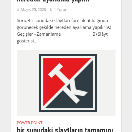
Mayıs 25, 2020
1 Yorum
Soru:Bir sunudaki slâytları fare tıklatıldığında
görünecek şekilde nereden ayarlama yapılır?A)
Geçişler –Zamanlama B) Slâyt
gösterisi...
POWER POINT
bir sunudaki slaytların tamamını