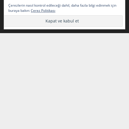
Tasarım Kodlama
Çerezlerin nasıl kontrol edileceği dahil, daha fazla bilgi edinmek için
buraya bakın:
Çerez Politikası
Popüler Yazılar
Resimden Font Bulma Sitesi Güncel
HTML CSS Web Site Örnekleri 1
Fotoğrafların Üzerindeki Yazıları Silme
Onay İşareti ve Onay Emojisi ✅ ✓ ✔️ Tik
İşareti
2024-2025 Yazılım Geliştirme (Bilişim) Staj
Defteri Konuları ( HAFTA 1 - HAFTA 10)
Kurdele Emojisi Kopyala
HTML CSS Web Site Örnekleri 2