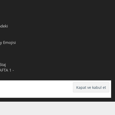
ndeki
y Emojisi
Staj
HAFTA 1 -
pyala