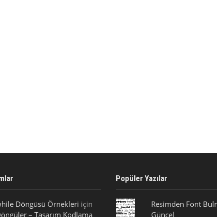
mlar
Popüler Yazılar
hile Döngüsü Örnekleri
için
Resimden Font Bulm
öngüler – Tasarım Kodlama
Güncel