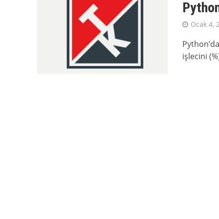
Python
Ocak 4, 
Python’da
işlecini (