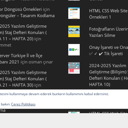
or Döngüsü Örnekleri
için
HTML CSS Web Site
öngüler – Tasarım Kodlama
Örnekleri 1
2025 Yazılım Geliştirme
Fotoğrafların Üzeri
im) Staj Defteri Konuları (
Yazıları Silme
 11 – HAFTA 20)
için
mmet
Onay İşareti ve Ona
✅ ✓ ✔️ Tik İşareti
rver Türkiye İl ve İlçe
abanı 2021
için
osman çınar
2024-2025 Yazılım
Geliştirme (Bilişim) 
2025 Yazılım Geliştirme
Defteri Konuları ( 
im) Staj Defteri Konuları (
HAFTA 10)
 21 – HAFTA 30)
için
2025 Yazılım Geliştirme
 sitesini kullanmaya devam ederek bunların kullanımını kabul edersiniz.
Kurdele Emojisi Ko
im) Staj Defteri Konuları (
 11 – HAFTA 20) – Tasarım
a bakın:
Çerez Politikası
ama
HTML CSS Web Site
Örnekleri 2
2025 Yazılım Geliştirme
im) Staj Defteri Konuları (