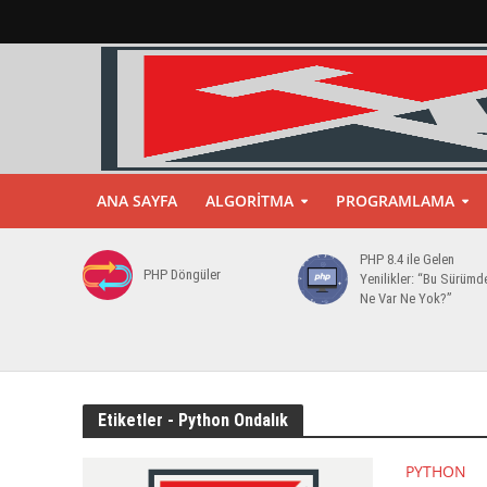
ANA SAYFA
ALGORITMA
PROGRAMLAMA
PHP 8.4 ile Gelen
PHP Döngüler
Yenilikler: “Bu Sürümd
Ne Var Ne Yok?”
Etiketler - Python Ondalık
PYTHON