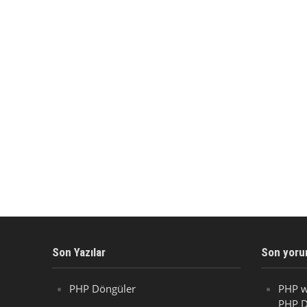
Son Yazılar
Son yoru
PHP Döngüler
PHP w
PHP D