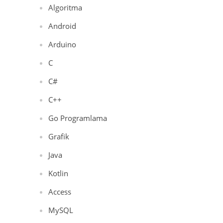
Algoritma
Android
Arduino
C
C#
C++
Go Programlama
Grafik
Java
Kotlin
Access
MySQL