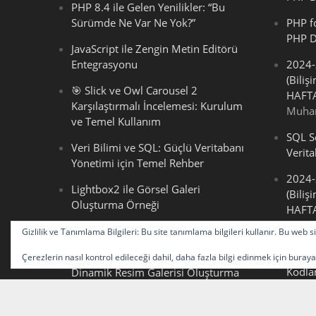
PHP 8.4 ile Gelen Yenilikler: “Bu
Sürümde Ne Var Ne Yok?”
PHP f
PHP D
JavaScript ile Zengin Metin Editörü
Entegrasyonu
2024-
(Biliş
🎯 Slick ve Owl Carousel 2
HAFTA
Karşılaştırmalı İncelemesi: Kurulum
Muha
ve Temel Kullanım
SQL Se
Veri Bilimi ve SQL: Güçlü Veritabanı
Verit
Yönetimi için Temel Rehber
2024-
Lightbox2 ile Görsel Galeri
(Biliş
Oluşturma Örneği
HAFTA
2024-
JavaScript Ders Notları
Gizlilik ve Tanımlama Bilgileri: Bu site tanımlama bilgileri kullanır. Bu web
(Biliş
HAFTA
Parametresiz Fonksiyonlarla
Çerezlerin nasıl kontrol edileceği dahil, daha fazla bilgi edinmek için buray
Kodl
Dinamik Resim Galerisi Oluşturma
2024-
Bootstrap Kenarlık Sınıfı Kullanarak
(Biliş
Bir Resme Üç Farklı Kenarlık