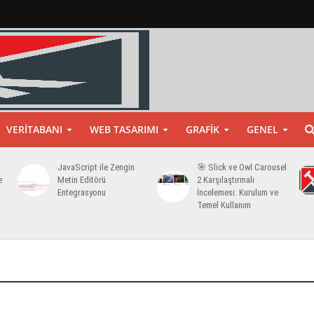
VERITABANI
WEB TASARIMI
GRAFIK
GENEL
JavaScript ile Zengin
🎯 Slick ve Owl Carousel
e
Metin Editörü
2 Karşılaştırmalı
Entegrasyonu
İncelemesi: Kurulum ve
Temel Kullanım