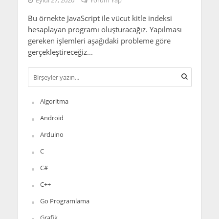
Eylül 27, 2020
Yorum Yap
Bu örnekte JavaScript ile vücut kitle indeksi
hesaplayan programı oluşturacağız. Yapılması
gereken işlemleri aşağıdaki probleme göre
gerçekleştireceğiz...
Algoritma
Android
Arduino
C
C#
C++
Go Programlama
Grafik