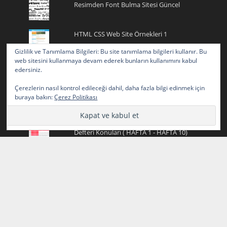
Resimden Font Bulma Sitesi Güncel
HTML CSS Web Site Örnekleri 1
Gizlilik ve Tanımlama Bilgileri: Bu site tanımlama bilgileri kullanır. Bu
web sitesini kullanmaya devam ederek bunların kullanımını kabul
Fotoğrafların Üzerindeki Yazıları Silme
edersiniz.
Çerezlerin nasıl kontrol edileceği dahil, daha fazla bilgi edinmek için
Onay İşareti ve Onay Emojisi ✅ ✓ ✔️ Tik
buraya bakın:
Çerez Politikası
İşareti
2024-2025 Yazılım Geliştirme (Bilişim) Staj
Defteri Konuları ( HAFTA 1 - HAFTA 10)
Kurdele Emojisi Kopyala
HTML CSS Web Site Örnekleri 2
Programlamaya Yeni Başlayanlar için
Ücretsiz Online Kod Yazma Editörleri