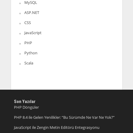
MySQL
ASP.NET
CSS
JavaScript
PHP
Python
Scala
Son Yazılar
PHP Döngüler
PHP 8.4 ile Gelen Yenilikler: “Bu Sürümde Ne Var Ne Yok?”
JavaScript ile Zengin Metin Editörü Entegrasyonu