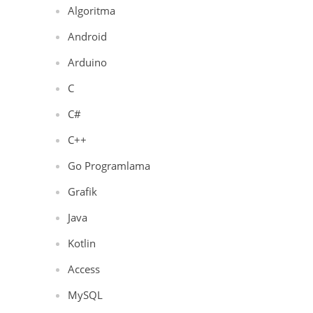
Algoritma
Android
Arduino
C
C#
C++
Go Programlama
Grafik
Java
Kotlin
Access
MySQL