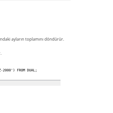
asındaki ayların toplamını döndürür.
.
Z-2000'
)
FROM
DUAL
;