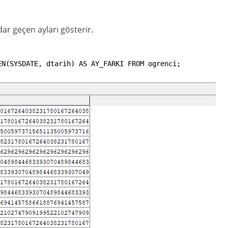
ar geçen ayları gösterir.
EN
(
SYSDATE
,
dtarih
)
AS
AY_FARKI
FROM
ogrenci
;