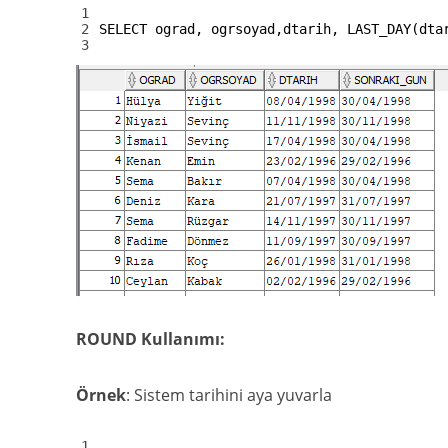
1
2
SELECT
ograd
,
ogrsoyad
,
dtarih
,
LAST_DAY
(
dta
3
ROUND Kullanımı:
Örnek
: Sistem tarihini aya yuvarla
1