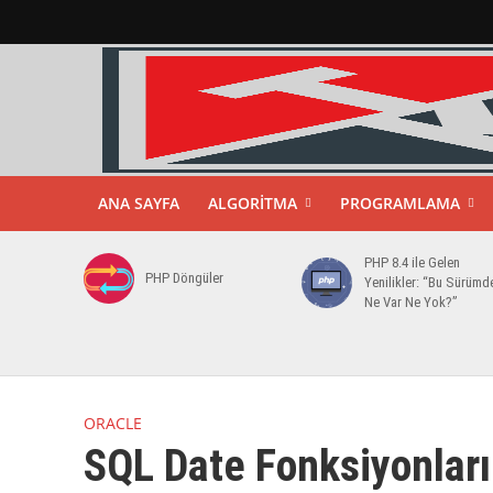
ANA SAYFA
ALGORITMA
PROGRAMLAMA
PHP 8.4 ile Gelen
PHP Döngüler
Yenilikler: “Bu Sürümd
Ne Var Ne Yok?”
ORACLE
SQL Date Fonksiyonları