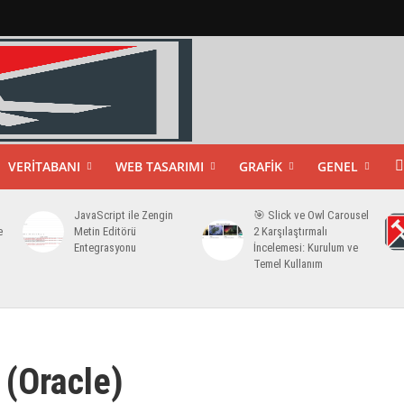
VERITABANI
WEB TASARIMI
GRAFIK
GENEL
JavaScript ile Zengin
🎯 Slick ve Owl Carousel
e
Metin Editörü
2 Karşılaştırmalı
Entegrasyonu
İncelemesi: Kurulum ve
Temel Kullanım
 (Oracle)