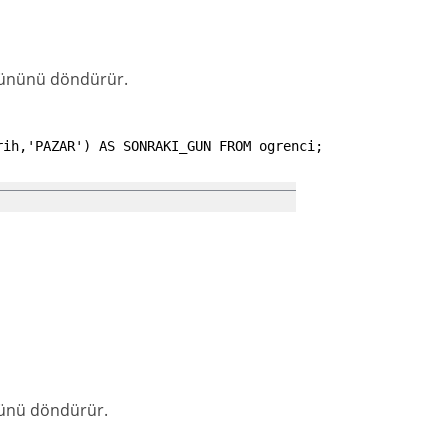
i gününü döndürür.
rih
,
'PAZAR'
)
AS
SONRAKI_GUN
FROM
ogrenci
;
ününü döndürür.