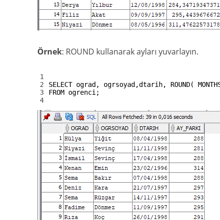
Örnek
: ROUND kullanarak ayları yuvarlayın.
1
2
SELECT
ograd
,
ogrsoyad
,
dtarih
,
ROUND
(
MONTH
3
FROM
ogrenci
;
4