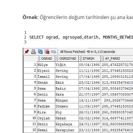
Örnek
: Öğrencilerin doğum tarihinden şu ana kad
1
2
SELECT
ograd
,
ogrsoyad
,
dtarih
,
MONTHS_BETWE
3