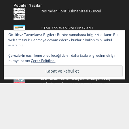
Popüler Yazılar
Resimden Font Bulma Sitesi Güncel
HTML CSS Web Site Örnekleri 1
Gizlilik ve Tanımlama Bilgileri: Bu site tanımlama bilgileri kullanır. Bu
web sitesini kullanmaya devam ederek bunların kullanımını kabul
Fotoğrafların Üzerindeki Yazıları Silme
edersiniz.
Çerezlerin nasıl kontrol edileceği dahil, daha fazla bilgi edinmek için
buraya bakın:
Çerez Politikası
Onay İşareti ve Onay Emojisi ✅ ✓ ✔️ Tik
İşareti
2024-2025 Yazılım Geliştirme (Bilişim) Staj
Defteri Konuları ( HAFTA 1 - HAFTA 10)
Kurdele Emojisi Kopyala
HTML CSS Web Site Örnekleri 2
Programlamaya Yeni Başlayanlar için