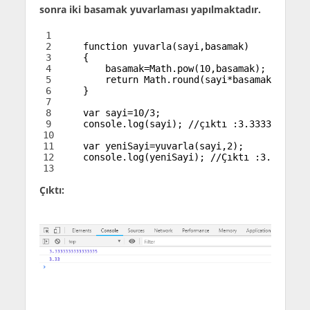
sonra iki basamak yuvarlaması yapılmaktadır.
1
2
function
yuvarla
(
sayi
,
basamak
)
3
{
4
basamak
=
Math
.
pow
(
10
,
basamak
)
;
5
return
Math
.
round
(
sayi
*
basamak
)
/
basam
6
}
7
8
var
sayi
=
10
/
3
;
9
console
.
log
(
sayi
)
;
//çıktı :3.333333;
10
11
var
yeniSayi
=
yuvarla
(
sayi
,
2
)
;
12
console
.
log
(
yeniSayi
)
;
//Çıktı :3.33
13
Çıktı: