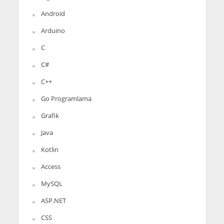
Android
Arduino
C
C#
C++
Go Programlama
Grafik
Java
Kotlin
Access
MySQL
ASP.NET
CSS