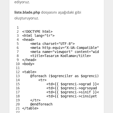
ediyoruz.
liste.blade.php
dosyasını aşağıdaki gibi
oluşturuyoruz.
1
2
<!DOCTYPE html>
3
<html 
lang
=
"tr"
>
4
<head>
5
<meta 
charset
=
"UTF-8"
>
6
<meta 
http-equiv
=
"X-UA-Compatible"
conten
7
<meta 
name
=
"viewport"
content
=
"width=devi
8
<title>
Tasarım Kodlama
</title>
9
</head>
10
<body>
11
12
<table>
13
    @foreach ($ogrenciler as $ogrenci)
14
<tr>
15
<td>
{
{
$
ogrenci
->
ograd }}
</td>
16
<td>
{
{
$
ogrenci
->
ogrsoyad }}
</td>
17
<td>
{
{
$
ogrenci
->
sinif }}
</td>
18
<td>
{
{
$
ogrenci
->
cinsiyet }}
</td>
19
</tr>
20
    @endforeach
21
</table>
22