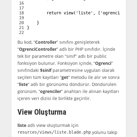
16
17
18
return
view
(
'liste'
,
[
'ogrenciler'
=
>
19
20
}
21
}
22
Bu kod, “
Controller
” sınıfını genişleterek
“
OgrenciController
” adlı bir PHP sınıfıdır. İçinde
tek bir parametre olan “sinif” adlı bir public
fonksiyon bulunur. Fonksiyon içinde, “
Ogrenci
”
sınıfındaki
$sinif
parametresine uygulan olarak
seçilen tüm kayıtları “
get
” metodu ile alır ve sonra
“
liste
” adlı bir görünümü döndürür. Döndürülen
görünüm, “
ogrenciler
” anahtarı ile alınan kayıtları
içeren veri dizisi ile birlikte geçirilir.
View Oluşturma
liste
adlı view oluşturmak için
yolunu takip
resurces/views/liste.blade.php