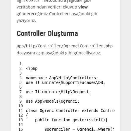
İlgili
metodunu aşağıdaki gibi
goster
veritabanından verileri okuyup
view
göndereceğimiz Controller’ı aşağıdaki gibi
yazıyoruz.
Controller Oluşturma
app/Http/Controller/OgrenciController.php
dosyasını açıp aşağıdaki gibi güncelliyoruz.
1
2
<?php
3
4
namespace
App
\
Http
\
Controllers
;
5
use
Illuminate
\
Support
\
Facades
\
DB
;
6
7
use
Illuminate
\
Http
\
Request
;
8
9
use
App
\
Models
\
Ogrenci
;
10
11
class
OgrenciController
extends
Controller
12
{
13
public
function
goster
(
$sinif
)
{
14
15
$ogrenciler
=
Ogrenci::
where
(
'sinif'
,