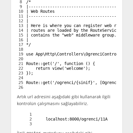
8
/*
9
|--------------------------------------------
10
| Web Routes
11
|--------------------------------------------
12
|
13
| Here is where you can register web routes f
14
| routes are loaded by the RouteServiceProvid
15
| contains the "web" middleware group. Now cr
16
|
17
*/
18
19
use
App
\
Http
\
Controllers
\
OgrenciController
;
20
21
Route::
get
(
'/'
,
function
(
)
{
22
return
view
(
'welcome'
)
;
23
}
)
;
24
25
Route::
get
(
'/ogrenci/{sinif}'
,
[
OgrenciContro
26
Artık url adresini aşağıdaki gibi kullanarak ilgili
kontrolün çalışmasını sağlayabiliriz.
1
2
localhost
:
8000/ogrenci/11A
3