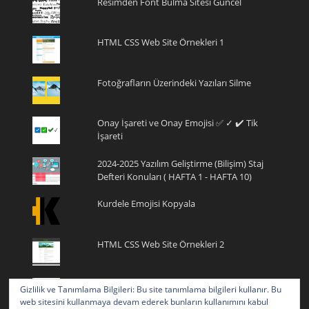
Resimden Font Bulma Sitesi Güncel
HTML CSS Web Site Örnekleri 1
Fotoğrafların Üzerindeki Yazıları Silme
Onay İşareti ve Onay Emojisi ✅ ✓ ✔️ Tik
İşareti
2024-2025 Yazılım Geliştirme (Bilişim) Staj
Defteri Konuları ( HAFTA 1 - HAFTA 10)
Kurdele Emojisi Kopyala
HTML CSS Web Site Örnekleri 2
Programlamaya Yeni Başlayanlar için
Gizlilik ve Tanımlama Bilgileri: Bu site tanımlama bilgileri kullanır. Bu
Ücretsiz Online Kod Yazma Editörleri
web sitesini kullanmaya devam ederek bunların kullanımını kabul