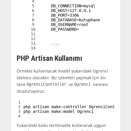
4
5
DB_CONNECTION
=
mysql
6
DB_HOST
=
127.0.0.1
7
DB_PORT
=
3306
8
DB_DATABASE
=
kutuphane
9
DB_USERNAME
=
root
10
DB_PASSWORD
=
11
12
13
.
.
.
.
14
PHP Artisan Kullanımı
Örnekte kullanılacak model yukarıdaki Ogrenci
tablosu olacaktır. Bu işlemleri yapmak için bir
tane
ve
nesnesi
OgrenciController
Ogrenci
oluşturuyoruz.
1
2
php 
artisan 
make
:
controller 
OgrenciController
3
php 
artisan 
make
:
model 
Ogrenci
4
Yukarıdaki kodu terminalde kullanarak uygun