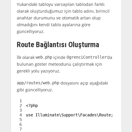
Yukarıdaki tabloyu varsayılan tablodan farklı
olarak oluşturduğumuz için tablo adını, birincil
anahtar durumunu ve otomatik artan olup
olmadığını kendi tablo ayalarına göre
güncelliyoruz.
Route Bağlantısı Oluşturma
İlk olarak
içinde
‘da
web.php
OgrenciController
bulunan göster meteodunu çalıştırmak için
gerekli yolu yazıyoruz.
dosyasını açıp aşağıdaki
app/routes/web.php
gibi güncelliyoruz.
1
2
<?php
3
4
use
Illuminate
\
Support
\
Facades
\
Route
;
5
6
7