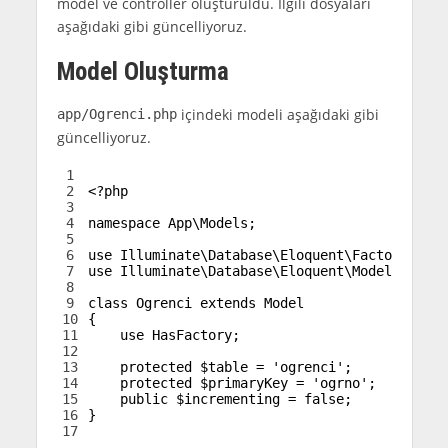
model ve controller oluşturuldu. İlgili dosyaları
aşağıdaki gibi güncelliyoruz.
Model Oluşturma
içindeki modeli aşağıdaki gibi
app/Ogrenci.php
güncelliyoruz.
1
2
<?php
3
4
namespace
App
\
Models
;
5
6
use
Illuminate
\
Database
\
Eloquent
\
Factories
\
Ha
7
use
Illuminate
\
Database
\
Eloquent
\
Model
;
8
9
class
Ogrenci
extends
Model
10
{
11
use
HasFactory
;
12
13
protected
$table
=
'ogrenci'
;
14
protected
$primaryKey
=
'ogrno'
;
15
public
$incrementing
=
false
;
16
}
17