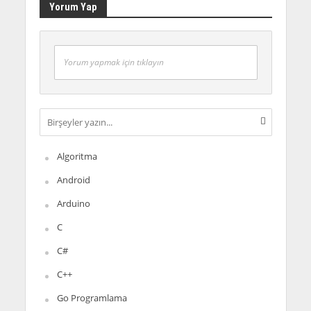
Yorum Yap
Yorum yapmak için tıklayın
Algoritma
Android
Arduino
C
C#
C++
Go Programlama