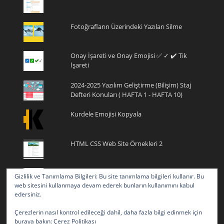
Fotoğrafların Üzerindeki Yazıları Silme
Onay İşareti ve Onay Emojisi ✅ ✓ ✔️ Tik
İşareti
2024-2025 Yazılım Geliştirme (Bilişim) Staj
Defteri Konuları ( HAFTA 1 - HAFTA 10)
Kurdele Emojisi Kopyala
HTML CSS Web Site Örnekleri 2
Programlamaya Yeni Başlayanlar için
Gizlilik ve Tanımlama Bilgileri: Bu site tanımlama bilgileri kullanır. Bu
Ücretsiz Online Kod Yazma Editörleri
web sitesini kullanmaya devam ederek bunların kullanımını kabul
(Programları)
edersiniz.
Java Örnek Sınav Soruları (Test)
Çerezlerin nasıl kontrol edileceği dahil, daha fazla bilgi edinmek için
buraya bakın:
Çerez Politikası