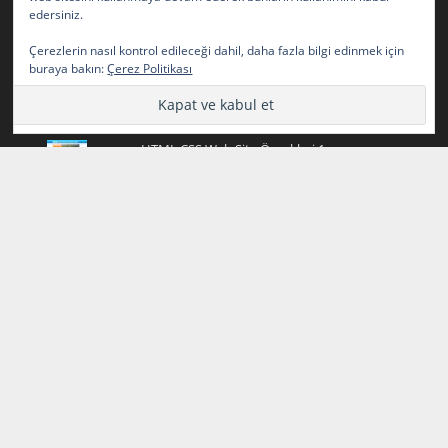
(Bilişim) Staj Defteri Konuları ( HAFTA 1 – HAFTA 10) –
edersiniz.
Tasarım Kodlama
Çerezlerin nasıl kontrol edileceği dahil, daha fazla bilgi edinmek için
buraya bakın:
Çerez Politikası
Popüler Yazılar
Resimden Font Bulma Sitesi Güncel
HTML CSS Web Site Örnekleri 1
Fotoğrafların Üzerindeki Yazıları Silme
Onay İşareti ve Onay Emojisi ✅ ✓ ✔️ Tik
İşareti
2024-2025 Yazılım Geliştirme (Bilişim) Staj
Defteri Konuları ( HAFTA 1 - HAFTA 10)
Kurdele Emojisi Kopyala
HTML CSS Web Site Örnekleri 2