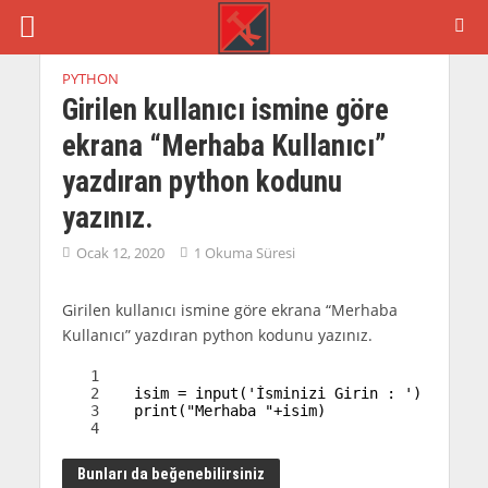
PYTHON
Girilen kullanıcı ismine göre
ekrana “Merhaba Kullanıcı”
yazdıran python kodunu
yazınız.
Ocak 12, 2020
1 Okuma Süresi
Girilen kullanıcı ismine göre ekrana “Merhaba
Kullanıcı” yazdıran python kodunu yazınız.
1
2
isim
=
input
(
'İsminizi Girin : '
)
3
print
(
"Merhaba "
+
isim
)
4
Bunları da beğenebilirsiniz