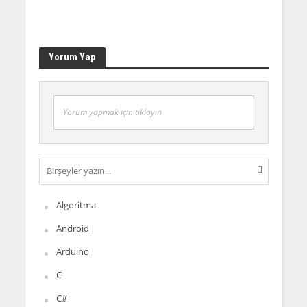
Yorum Yap
Yorum yapmak için tıklayın
Algoritma
Android
Arduino
C
C#