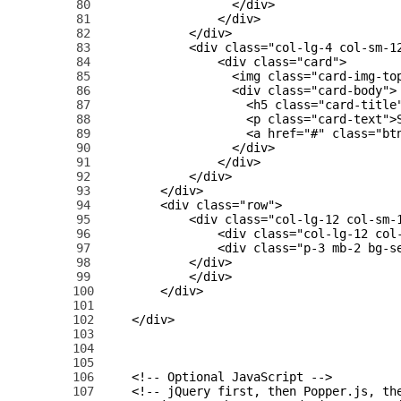
80
</div>
81
</div>
82
</div>
83
<div 
class
=
"col-lg-4 col-sm-1
84
<div 
class
=
"card"
>
85
<img 
class
=
"card-img-to
86
<div 
class
=
"card-body"
>
87
<h5 
class
=
"card-title
88
<p 
class
=
"card-text"
>
89
<a 
href
=
"#"
class
=
"bt
90
</div>
91
</div>
92
</div>
93
</div>
94
<div 
class
=
"row"
>
95
<div 
class
=
"col-lg-12 col-sm-
96
<div 
class
=
"col-lg-12 col
97
<div 
class
=
"p-3 mb-2 bg-s
98
</div>
99
</div>
100
</div>
101
102
</div>
103
104
105
106
<!-- Optional JavaScript -->
107
<!-- jQuery first, then Popper.js, th