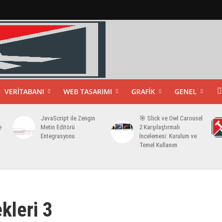
VERITABANI
WEB TASARIMI
GRAFIK
GENEL
JavaScript ile Zengin
🎯 Slick ve Owl Carousel
e
Metin Editörü
2 Karşılaştırmalı
Entegrasyonu
İncelemesi: Kurulum ve
Temel Kullanım
kleri 3