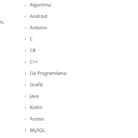
Algoritma
Android
ı,
Arduino
C
C#
C++
Go Programlama
Grafik
Java
Kotlin
Access
MySQL