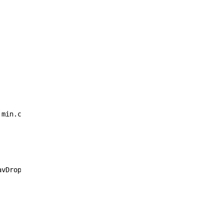
.min.css"
integrity
=
"sha384-MCw98/SFnGE8fJT3GXwEOngsV7Zt
avDropdown"
aria-controls
=
"navbarNavDropdown"
aria-expan