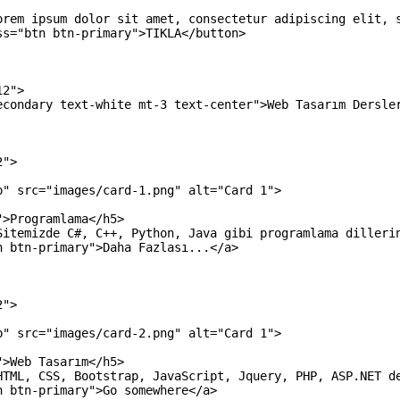
orem ipsum dolor sit amet, consectetur adipiscing elit, 
ss
=
"btn btn-primary"
>
TIKLA
</button>
12"
>
econdary text-white mt-3 text-center"
>
Web Tasarım Dersle
2"
>
p"
src
=
"images/card-1.png"
alt
=
"Card 1"
>
"
>
Programlama
</h5>
Sitemizde C#, C++, Python, Java gibi programlama dilleri
n btn-primary"
>
Daha Fazlası...
</a>
2"
>
p"
src
=
"images/card-2.png"
alt
=
"Card 1"
>
"
>
Web Tasarım
</h5>
HTML, CSS, Bootstrap, JavaScript, Jquery, PHP, ASP.NET d
n btn-primary"
>
Go somewhere
</a>