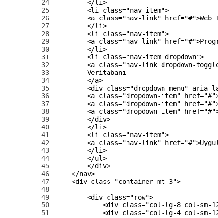
24
</li>
25
<li 
class
=
"nav-item"
>
26
<a 
class
=
"nav-link"
href
=
"#"
>
Web 
27
</li>
28
<li 
class
=
"nav-item"
>
29
<a 
class
=
"nav-link"
href
=
"#"
>
Prog
30
</li>
31
<li 
class
=
"nav-item dropdown"
>
32
<a 
class
=
"nav-link dropdown-toggl
33
        Veritabanı
34
</a>
35
<div 
class
=
"dropdown-menu"
aria-l
36
<a 
class
=
"dropdown-item"
href
=
"#"
37
<a 
class
=
"dropdown-item"
href
=
"#"
38
<a 
class
=
"dropdown-item"
href
=
"#"
39
</div>
40
</li>
41
<li 
class
=
"nav-item"
>
42
<a 
class
=
"nav-link"
href
=
"#"
>
Uygu
43
</li>
44
</ul>
45
</div>
46
</nav>
47
<div 
class
=
"container mt-3"
>
48
49
<div 
class
=
"row"
>
50
<div 
class
=
"col-lg-8 col-sm-1
51
<div 
class
=
"col-lg-4 col-sm-1