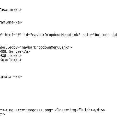
Tasarım
</a>
ramlama
</a>
e"
href
=
"#"
id
=
"navbarDropdownMenuLink"
role
=
"button"
da
abelledby
=
"navbarDropdownMenuLink"
>
>
SQL Server
</a>
>
SQLite
</a>
>
Oracle
</a>
lamalar
</a>
2"
>
<img 
src
=
"images/1.png"
class
=
"img-fluid"
>
</div>
2"
>