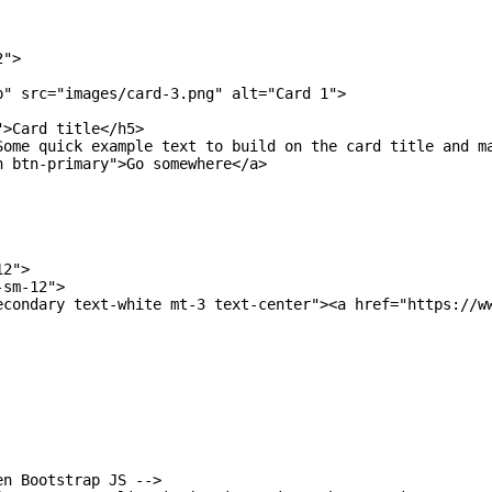
2"
>
p"
src
=
"images/card-3.png"
alt
=
"Card 1"
>
"
>
Card title
</h5>
Some quick example text to build on the card title and m
n btn-primary"
>
Go somewhere
</a>
12"
>
-sm-12"
>
econdary text-white mt-3 text-center"
>
<a 
href
=
"https://w
en Bootstrap JS -->