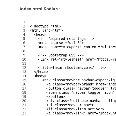
index.html Kodları:
1
2
<!doctype html>
3
<html 
lang
=
"tr"
>
4
<head>
5
<!-- Required meta tags -->
6
<meta 
charset
=
"utf-8"
>
7
<meta 
name
=
"viewport"
content
=
"width=
8
9
<!-- Bootstrap CSS -->
10
<link 
rel
=
"stylesheet"
href
=
"https://
11
12
<title>
tasarimkodlama.com
</title>
13
</head>
14
<body>
15
<nav 
class
=
"navbar navbar-expand-lg
16
<a 
class
=
"navbar-brand"
href
=
"ind
17
<button 
class
=
"navbar-toggler"
ty
18
<span 
class
=
"navbar-toggler-icon"
19
</button>
20
<div 
class
=
"collapse navbar-colla
21
<ul 
class
=
"navbar-nav"
>
22
<li 
class
=
"nav-item active"
>
23
<a 
class
=
"nav-link"
href
=
"index.h