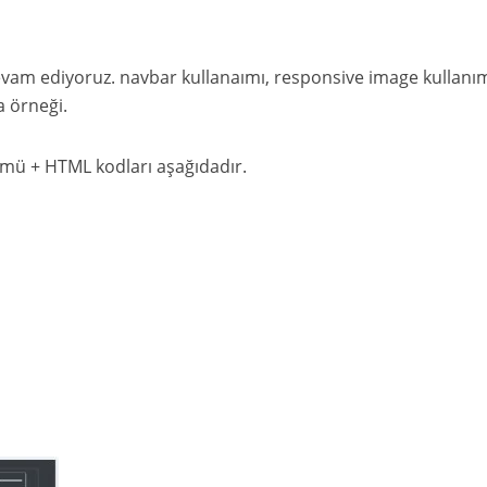
evam ediyoruz. navbar kullanaımı, responsive image kullanım
a örneği.
ü + HTML kodları aşağıdadır.