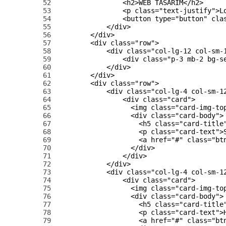
52
<h2>
WEB TASARIM
</h2>
53
<p 
class
=
"text-justify"
>
L
54
<button 
type
=
"button"
cla
55
</div>
56
</div>
57
<div 
class
=
"row"
>
58
<div 
class
=
"col-lg-12 col-sm-
59
<div 
class
=
"p-3 mb-2 bg-s
60
</div>
61
</div>
62
<div 
class
=
"row"
>
63
<div 
class
=
"col-lg-4 col-sm-1
64
<div 
class
=
"card"
>
65
<img 
class
=
"card-img-to
66
<div 
class
=
"card-body"
>
67
<h5 
class
=
"card-title
68
<p 
class
=
"card-text"
>
69
<a 
href
=
"#"
class
=
"bt
70
</div>
71
</div>
72
</div>
73
<div 
class
=
"col-lg-4 col-sm-1
74
<div 
class
=
"card"
>
75
<img 
class
=
"card-img-to
76
<div 
class
=
"card-body"
>
77
<h5 
class
=
"card-title
78
<p 
class
=
"card-text"
>
79
<a 
href
=
"#"
class
=
"bt