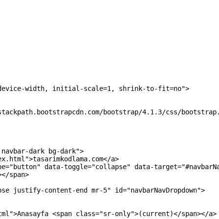
device-width, initial-scale=1, shrink-to-fit=no"
>
stackpath.bootstrapcdn.com/bootstrap/4.1.3/css/bootstrap
 navbar-dark bg-dark"
>
ex.html"
>
tasarimkodlama.com
</a>
pe
=
"button"
data-toggle
=
"collapse"
data-target
=
"#navbarN
>
</span>
pse justify-content-end mr-5"
id
=
"navbarNavDropdown"
>
tml"
>
Anasayfa 
<span 
class
=
"sr-only"
>
(current)
</span>
</a>