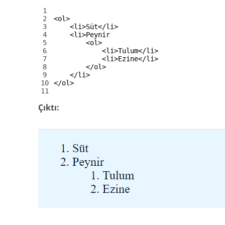
1
2
<ol>
3
<li>
Süt
</li>
4
<li>
Peynir
5
<ol>
6
<li>
Tulum
</li>
7
<li>
Ezine
</li>
8
</ol>
9
</li>
10
</ol>
11
Çıktı: