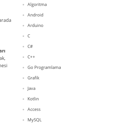
Algoritma
Android
 arada
Arduino
C
C#
arı
C++
ak,
mesi
Go Programlama
Grafik
Java
Kotlin
Access
MySQL