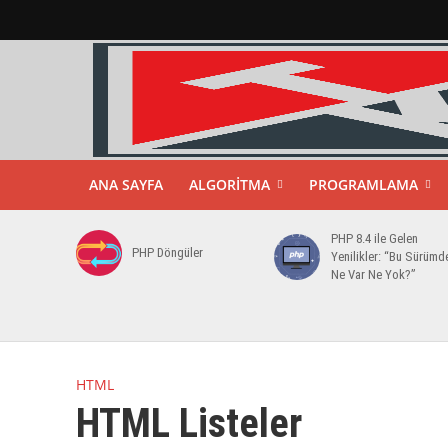
ANA SAYFA
ALGORITMA
PROGRAMLAMA
PHP 8.4 ile Gelen
PHP Döngüler
Yenilikler: “Bu Sürümd
Ne Var Ne Yok?”
HTML
HTML Listeler