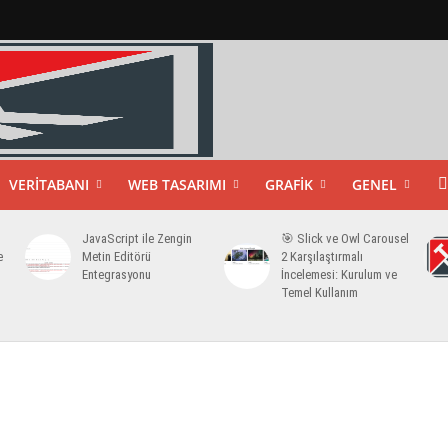
VERITABANI
WEB TASARIMI
GRAFIK
GENEL
JavaScript ile Zengin
🎯 Slick ve Owl Carousel
e
Metin Editörü
2 Karşılaştırmalı
Entegrasyonu
İncelemesi: Kurulum ve
Temel Kullanım