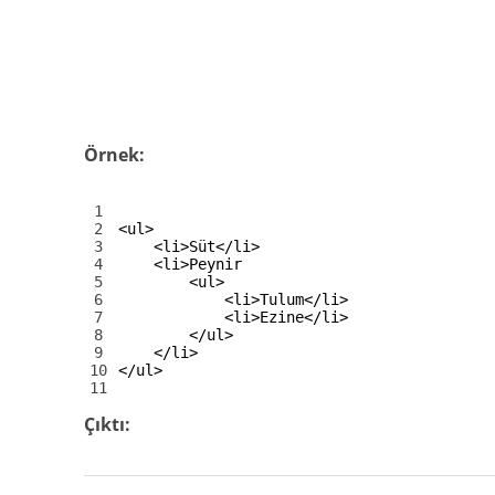
Örnek:
1
2
<ul>
3
<li>
Süt
</li>
4
<li>
Peynir
5
<ul>
6
<li>
Tulum
</li>
7
<li>
Ezine
</li>
8
</ul>
9
</li>
10
</ul>
11
Çıktı: