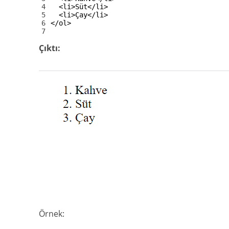
4
<li>
Süt
</li>
5
<li>
Çay
</li>
6
</ol>
7
Çıktı:
Örnek: