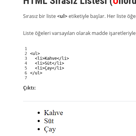
HTML Sırasız Listesi (
U
nor
Sırasız bir liste
<ul>
etiketiyle başlar. Her liste öğ
Liste öğeleri varsayılan olarak madde işaretleriyle
1
2
<ul>
3
<li>
Kahve
</li>
4
<li>
Süt
</li>
5
<li>
Çay
</li>
6
</ul>
7
Çıktı: