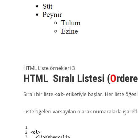
HTML Liste örnekleri 3
HTML Sıralı Listesi (
O
rder
Sıralı bir liste
<ol>
etiketiyle başlar. Her liste öğes
Liste öğeleri varsayılan olarak numaralarla işaretl
1
2
<ol>
3
<li>
Kahve
</li>