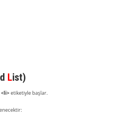
ed
L
ist)
i
<li>
etiketiyle başlar.
enecektir: