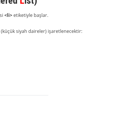
dered
L
ist)
esi
<li>
etiketiyle başlar.
 (küçük siyah daireler) işaretlenecektir: