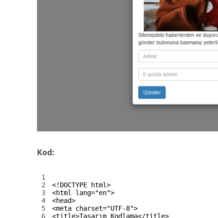
Kod:
1
2
<!DOCTYPE html>
3
<html 
lang
=
"en"
>
4
<head>
5
<meta 
charset
=
"UTF-8"
>
6
<title>
Tasarım Kodlama
</title>