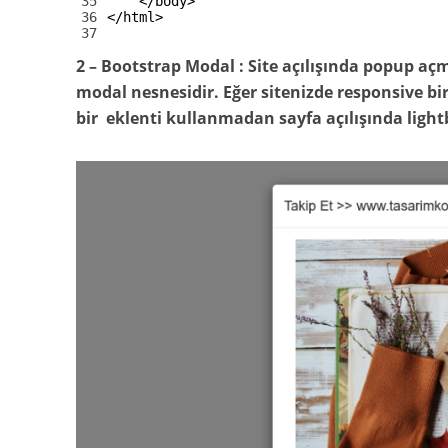
35
</body>
36
</html>
37
2 –
Bootstrap Modal :
Site açılışında popup açma
modal nesnesidir. Eğer sitenizde responsive bi
bir eklenti kullanmadan sayfa açılışında light