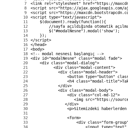
7
<link 
rel
=
"stylesheet"
href
=
"https://maxcd
8
<script 
src
=
"https://ajax.googleapis.com/a
9
<script 
src
=
"https://maxcdn.bootstrapcdn.c
10
<script 
type
=
"text/javascript"
>
11
$
(
document
)
.
ready
(
function
(
)
{
12
//sayfa açıldığında otomatik açılm
13
$
(
"#modalNesne"
)
.
modal
(
'show'
)
;
14
}
)
;
15
</script>
16
</head>
17
<body>
18
<!-- modal nesnesi başlangıç -->
19
<div 
id
=
"modalNesne"
class
=
"modal fade"
>
20
<div 
class
=
"modal-dialog"
>
21
<div 
class
=
"modal-content"
>
22
<div 
class
=
"modal-header"
>
23
<button 
type
=
"button"
clas
24
<h4 
class
=
"modal-title"
>
Ta
25
</div>
26
<div 
class
=
"modal-body"
>
27
<div 
class
=
"col-md-12"
>
28
<img 
src
=
"https://sourc
29
</div>
30
<p>
Sitemizdeki haberlerden
31
32
<form>
33
<div 
class
=
"form-group
34
<input 
type
=
"text"