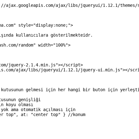
://ajax.googleapis.com/ajax/libs/jqueryui/1.12.1/themes/
ma.com"
style
=
"display:none;"
>
ışında kullanıcılara gösterilmekteidr.
ash.com/random"
width
=
"100%"
>
com/jquery-2.1.4.min.js"
>
</script>
is.com/ajax/libs/jqueryui/1.12.1/jquery-ui.min.js"
>
</scr
 kutusunun gelmesi için her hangi bir buton için yerleşt
tusunun genişliği
ın koyu olması
 yok ama otomatik açılması için
er top"
,
at
:
"center top"
}
//konum