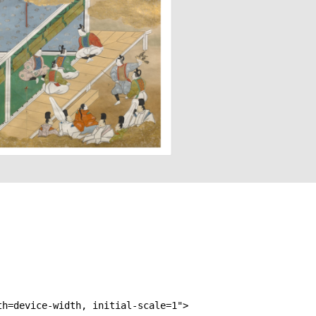
th=device-width, initial-scale=1"
>