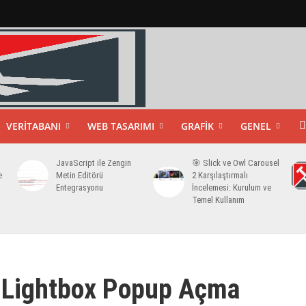
VERITABANI
WEB TASARIMI
GRAFIK
GENEL
JavaScript ile Zengin
🎯 Slick ve Owl Carousel
e
Metin Editörü
2 Karşılaştırmalı
Entegrasyonu
İncelemesi: Kurulum ve
Temel Kullanım
a Lightbox Popup Açma