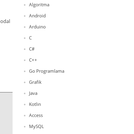
Algoritma
Android
modal
Arduino
C
C#
C++
Go Programlama
Grafik
Java
Kotlin
Access
MySQL