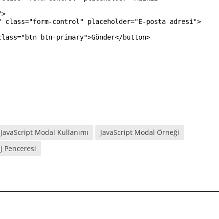
"
>
"
class
=
"form-control"
placeholder
=
"E-posta adresi"
>
class
=
"btn btn-primary"
>
Gönder
</button>
JavaScript Modal Kullanımı
JavaScript Modal Örneği
aj Penceresi