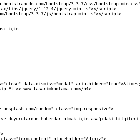
n.bootstrapcdn.com/bootstrap/3.3.7/css/bootstrap.min.css
jax/libs/jquery/1.12.4/jquery.min.js"
>
</script>
om/bootstrap/3.3.7/js/bootstrap.min.js"
>
</script>
ası için
s
=
"close"
data-dismiss
=
"modal"
aria-hidden
=
"true"
>
&times
kip
Et
 >
>
 www.tasarimkodlama.com
</h4>
e.unsplash.com/random"
class
=
"img-responsive"
>
 ve duyurulardan haberdar olmak için aşağıdaki bilgileri
"
>
class
=
"form-control"
placeholder
=
"Adınız"
>