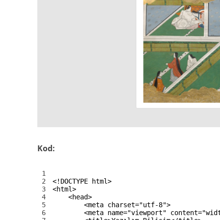
Kod:
1
2
<!DOCTYPE html>
3
<html>
4
<head>
5
<meta 
charset
=
"utf-8"
>
6
<meta 
name
=
"viewport"
content
=
"wid