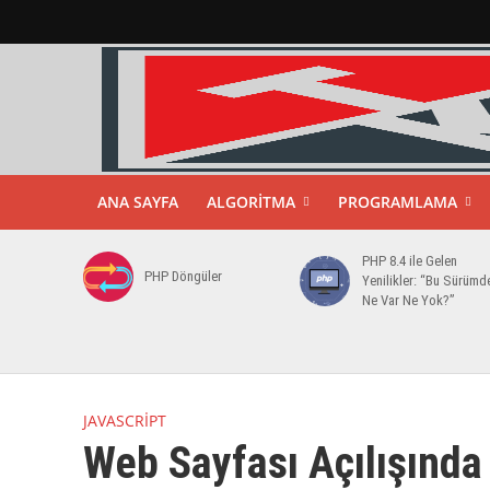
ANA SAYFA
ALGORITMA
PROGRAMLAMA
PHP 8.4 ile Gelen
PHP Döngüler
Yenilikler: “Bu Sürümd
Ne Var Ne Yok?”
JAVASCRIPT
Web Sayfası Açılışınd