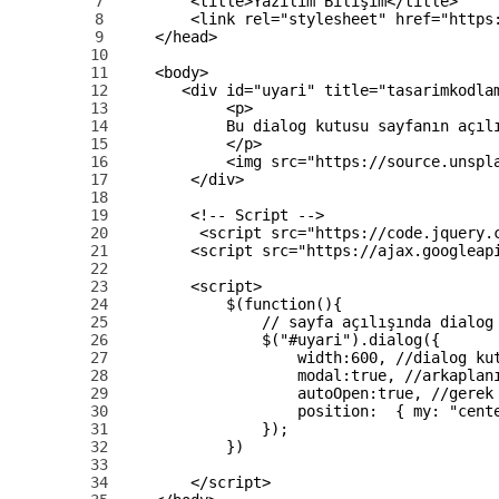
7
<title>
Yazılım Bilişim
</title>
8
<link 
rel
=
"stylesheet"
href
=
"https
9
</head>
10
11
<body>
12
<div 
id
=
"uyari"
title
=
"tasarimkodla
13
<p>
14
            Bu dialog kutusu sayfanın açıl
15
</p>
16
<img 
src
=
"https://source.unspl
17
</div>
18
19
<!-- Script -->
20
<script 
src
=
"https://code.jquery.
21
<script 
src
=
"https://ajax.googleap
22
23
<script>
24
$
(
function
(
)
{
25
// sayfa açılışında dialog
26
$
(
"#uyari"
)
.
dialog
(
{
27
width
:
600
,
//dialog ku
28
modal
:
true
,
//arkaplan
29
autoOpen
:
true
,
//gerek
30
position
:
{
my
:
"cent
31
}
)
;
32
}
)
33
34
</script>