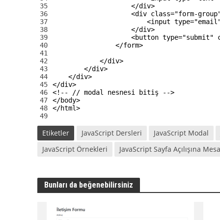
35
</div>
36
<div 
class
=
"form-group
37
<input 
type
=
"email
38
</div>
39
<button 
type
=
"submit"
40
</form>
41
42
</div>
43
</div>
44
</div>
45
</div>
46
<!-- // modal nesnesi bitiş -->
47
</body>
48
</html>
49
Etiketler
JavaScript Dersleri
JavaScript Modal
JavaScript Örnekleri
JavaScript Sayfa Açılışına Mes
Bunları da beğenebilirsiniz