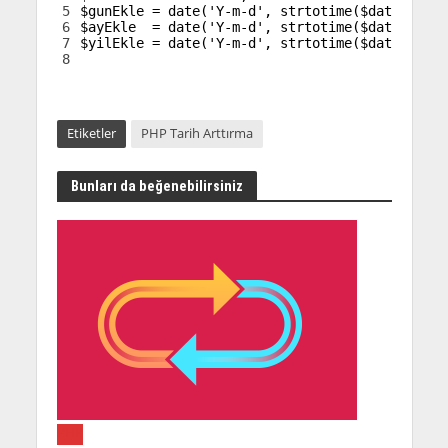
5
$gunEkle
=
date
(
'Y-m-d'
,
strtotime
(
$date
.
' + 
6
$ayEkle
=
date
(
'Y-m-d'
,
strtotime
(
$date
.
' + 
7
$yilEkle
=
date
(
'Y-m-d'
,
strtotime
(
$date
.
' + 
8
Etiketler
PHP Tarih Arttırma
Bunları da beğenebilirsiniz
PHP