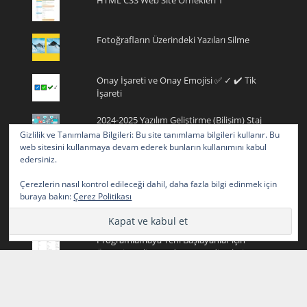
Fotoğrafların Üzerindeki Yazıları Silme
Onay İşareti ve Onay Emojisi ✅ ✓ ✔️ Tik
İşareti
2024-2025 Yazılım Geliştirme (Bilişim) Staj
Defteri Konuları ( HAFTA 1 - HAFTA 10)
Gizlilik ve Tanımlama Bilgileri: Bu site tanımlama bilgileri kullanır. Bu
web sitesini kullanmaya devam ederek bunların kullanımını kabul
edersiniz.
Kurdele Emojisi Kopyala
Çerezlerin nasıl kontrol edileceği dahil, daha fazla bilgi edinmek için
buraya bakın:
Çerez Politikası
HTML CSS Web Site Örnekleri 2
Programlamaya Yeni Başlayanlar için
Ücretsiz Online Kod Yazma Editörleri
(Programları)
Java Örnek Sınav Soruları (Test)