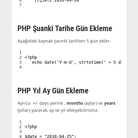
7
PHP Şuanki Tarihe Gün Ekleme
Aşağıdaki kaynak şaunki tarihten 5 gün ekler.
1
2
<?php
3
echo
date
(
'Y-m-d'
,
strtotime
(
' + 5 days'
)
)
;
4
PHP Yıl Ay Gün Ekleme
Ayrıca +/- days yerine ,
months
(aylar) ve
years
(yıllar) yazarak, ay ve yıl ekleyebilirsiniz.
1
2
<?php
3
4
$date
=
"2018-04-25"
;