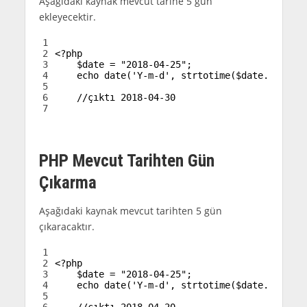
Aşağıdaki kaynak mevcut tarihe 5 gün
ekleyecektir.
1
2
<?php
3
$date
=
"2018-04-25"
;
4
echo
date
(
'Y-m-d'
,
strtotime
(
$date
.
' + 5 
5
6
//çıktı 2018-04-30
7
PHP Mevcut Tarihten Gün
Çıkarma
Aşağıdaki kaynak mevcut tarihten 5 gün
çıkaracaktır.
1
2
<?php
3
$date
=
"2018-04-25"
;
4
echo
date
(
'Y-m-d'
,
strtotime
(
$date
.
' - 5 
5
6
//çıktı 2018-04-20