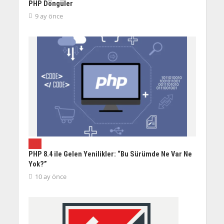
PHP Döngüler
9 ay önce
PHP
PHP 8.4 ile Gelen Yenilikler: “Bu Sürümde Ne Var Ne
Yok?”
10 ay önce