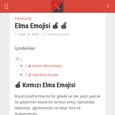
TEKNOLOJI
Elma Emojisi 🍎 🍏
Ocak 16, 2020
1 Okuma Süresi
İçindekiler
🍎 Kırmızı Elma Emojisi
🍏 Yeşil Elma Emojisi
🍎
Kırmızı Elma Emojisi
Büyük platformlarda bir gövde ve tek, yeşil yaprak
ile gösterilen klasik bir kırmızı elma. Genellikle
doktorlar, öğretmenler ve New York ile
ilişkilendirilir.