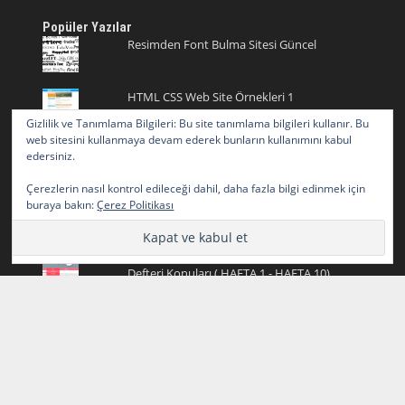
Popüler Yazılar
Resimden Font Bulma Sitesi Güncel
HTML CSS Web Site Örnekleri 1
Gizlilik ve Tanımlama Bilgileri: Bu site tanımlama bilgileri kullanır. Bu
web sitesini kullanmaya devam ederek bunların kullanımını kabul
Fotoğrafların Üzerindeki Yazıları Silme
edersiniz.
Çerezlerin nasıl kontrol edileceği dahil, daha fazla bilgi edinmek için
Onay İşareti ve Onay Emojisi ✅ ✓ ✔️ Tik
buraya bakın:
Çerez Politikası
İşareti
2024-2025 Yazılım Geliştirme (Bilişim) Staj
Defteri Konuları ( HAFTA 1 - HAFTA 10)
Kurdele Emojisi Kopyala
HTML CSS Web Site Örnekleri 2