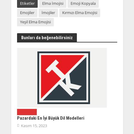
Etiketler
Elma İmojisi
Emoji Kopyala
Emojiler
İmojiler
Kırmızı Elma Emojisi
Yeşil Elma Emojisi
Bunları da beğenebilirsiniz
TEKNOLOJI
Pazardaki En İyi Büyük Dil Modelleri
Kasım 15, 2023