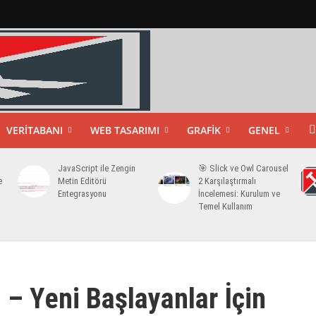
VERITABANI
WEB TASARIMI
GRAFIK
GENEL
JavaScript ile Zengin
🎯 Slick ve Owl Carousel
e
Metin Editörü
2 Karşılaştırmalı
Entegrasyonu
İncelemesi: Kurulum ve
Temel Kullanım
– Yeni Başlayanlar İçin