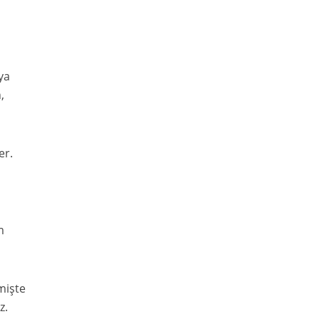
ya
,
er.
m
mişte
z.