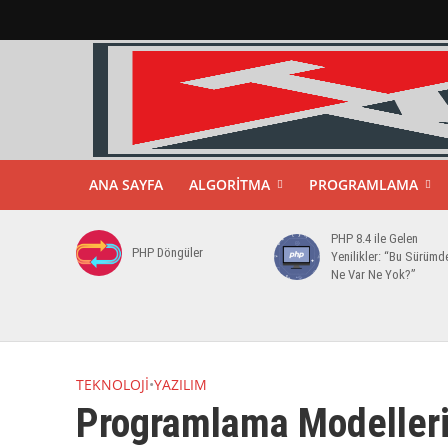
ANA SAYFA
ALGORITMA
PROGRAMLAMA
PHP 8.4 ile Gelen
PHP Döngüler
Yenilikler: “Bu Sürümd
Ne Var Ne Yok?”
TEKNOLOJI
•
YAZILIM
Programlama Modelleri 