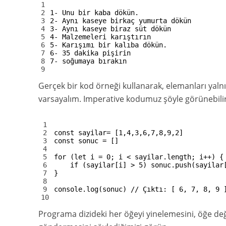
1
2
1-
Unu
bir
kaba
dökün
.
3
2-
Aynı
kaseye
birkaç
yumurta
dökün
4
3-
Aynı
kaseye
biraz
süt
dökün
5
4-
Malzemeleri
karıştırın
6
5-
Karışımı
bir
kalıba
dökün
.
7
6-
35
dakika
pişirin
8
7-
soğumaya
bırakın
9
Gerçek bir kod örneği kullanarak, elemanları yalnız
varsayalım. Imperative kodumuz şöyle görünebilir
1
2
const
sayilar
=
[
1
,
4
,
3
,
6
,
7
,
8
,
9
,
2
]
3
const
sonuc
=
[
]
4
5
for
(
let
i
=
0
;
i
<
sayilar
.
length
;
i
++
)
{
6
if
(
sayilar
[
i
]
>
5
)
sonuc
.
push
(
sayilar
7
}
8
9
console
.
log
(
sonuc
)
// Çıktı: [ 6, 7, 8, 9 
10
Programa dizideki her öğeyi yinelemesini, öğe değe