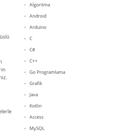
Algoritma
Android
Arduino
üslü
C
C#
C++
n
rın
Go Programlama
iz.
Grafik
Java
Kotlin
lerle
Access
MySQL