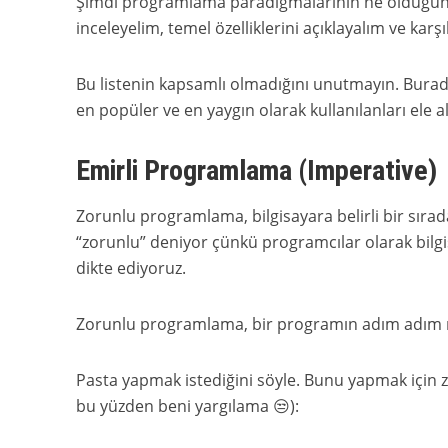
Şimdi programlama paradigmalarının ne olduğunu v
inceleyelim, temel özelliklerini açıklayalım ve karşı
Bu listenin kapsamlı olmadığını unutmayın. Bura
en popüler ve en yaygın olarak kullanılanları ele 
Emirli Programlama (Imperative)
Zorunlu programlama, bilgisayara belirli bir sırada
“zorunlu” deniyor çünkü programcılar olarak bilgi
dikte ediyoruz.
Zorunlu programlama, bir programın adım adım nas
Pasta yapmak istediğini söyle. Bunu yapmak için z
bu yüzden beni yargılama 😒):