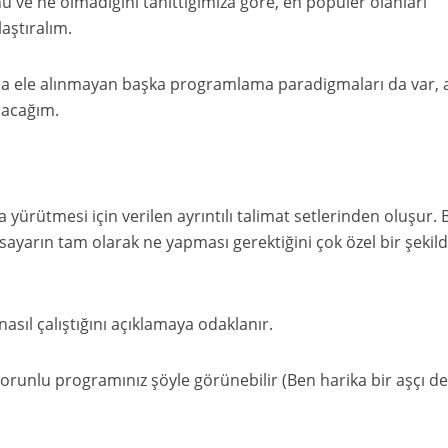
e ne olmadığını tanıttığımıza göre, en popüler olanları
laştıralım.
da ele alınmayan başka programlama paradigmaları da var, 
alacağım.
 yürütmesi için verilen ayrıntılı talimat setlerinden oluşur.
sayarın tam olarak ne yapması gerektiğini çok özel bir şekil
ıl çalıştığını açıklamaya odaklanır.
orunlu programınız şöyle görünebilir (Ben harika bir aşçı de