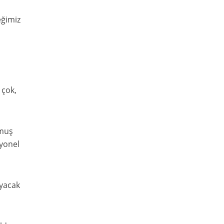
eğimiz
 çok,
lmuş
iyonel
uyacak