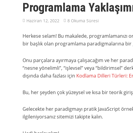
Programlama Yaklaşımı
Haziran 12, 2022
8 Okuma Süresi
Herkese selam! Bu makalede, programlamanızı orga
bir başlık olan programlama paradigmalarına bir 
Onu parçalara ayırmaya çalışacağım ve her paradig
“nesne yönelimli”, “işlevsel” veya “bildirimsel” de
dışında daha fazlası için
Kodlama Dilleri Türleri: 
Bu, her şeyden çok yüzeysel ve kısa bir teorik giri
Gelecekte her paradigmayı pratik JavaScript örnek
ilgileniyorsanız sitemizi takipte kalın.