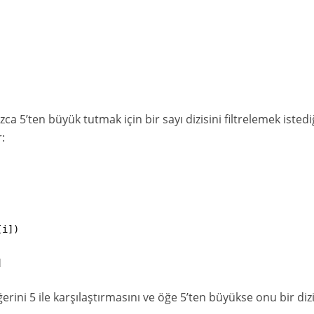
ca 5’ten büyük tutmak için bir sayı dizisini filtrelemek istedi
:
[
i
]
)
]
rini 5 ile karşılaştırmasını ve öğe 5’ten büyükse onu bir diz