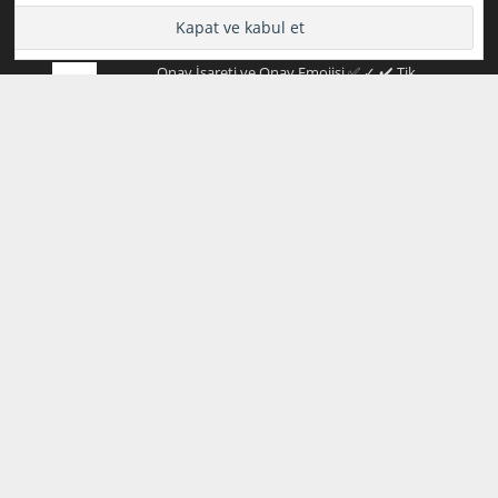
Fotoğrafların Üzerindeki Yazıları Silme
Onay İşareti ve Onay Emojisi ✅ ✓ ✔️ Tik
İşareti
2024-2025 Yazılım Geliştirme (Bilişim) Staj
Defteri Konuları ( HAFTA 1 - HAFTA 10)
Kurdele Emojisi Kopyala
HTML CSS Web Site Örnekleri 2
Programlamaya Yeni Başlayanlar için
Ücretsiz Online Kod Yazma Editörleri
(Programları)
Java Örnek Sınav Soruları (Test)
Copyright © 2026. Created by
Meks
. Powered by