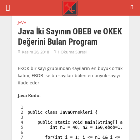
JAVA
Java İki Sayının OBEB ve OKEK
Değerini Bulan Program
Kasım 26, 2018
1 Okuma Süresi
EKOK bir sayı grubundan sayıların en büyük ortak
katını, EBOB ise bu sayıları bölen en büyük sayıyı
ifade eder.
Java Kodu:
1
2
public
class
JavaOrnekleri
{
3
4
public
static
void
main
(
String
[
]
args
)
{
5
int
n1
=
48
,
n2
=
160
,
ebob
=
1
,
ekok
;
6
7
for
(
int
i
=
1
;
i
<=
n1
&&
i
<=
n2
;
++
i