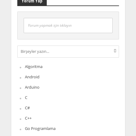
Yorum Yap
Yorum yapmak için tıklayın
Algoritma
Android
Arduino
C
C#
C++
Go Programlama