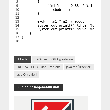
8
{
9
if
(
n1
%
i
==
0
&&
n2
%
i
==
0
)
10
ebob
=
i
;
11
}
12
13
ekok
=
(
n1
*
n2
)
/
ebob
;
14
System
.
out
.
printf
(
" %d ve  %d sayılar
15
System
.
out
.
printf
(
" %d ve  %d sayılar
16
}
17
}
18
Etiketler
EKOK ve EBOB Algoritması
EKOK ve EBOB Bulan Program
Java for Örnekleri
Java Örnekleri
Bunları da beğenebilirsiniz