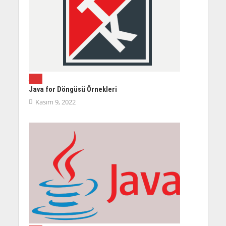
JAVA
Java for Döngüsü Örnekleri
Kasım 9, 2022