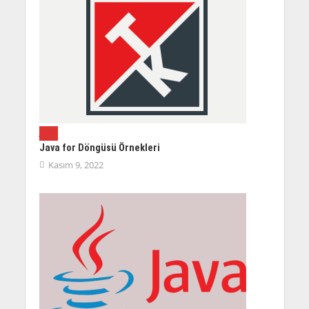
JAVA
Java for Döngüsü Örnekleri
Kasım 9, 2022