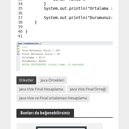
34
}
35
System
.
out
.
println
(
"Ortalama : "
+
or
36
37
System
.
out
.
println
(
"Durumunuz: "
+
du
38
}
39
40
}
41
Etiketler
Java Örnekleri
Java Vize Final Hesaplama
Java Vize Final Örneği
Java Vize ve Final ortalaması Hesaplama
Bunları da beğenebilirsiniz