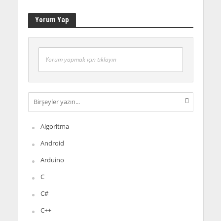
Yorum Yap
Yorum yapmak için tıklayın
Algoritma
Android
Arduino
C
C#
C++