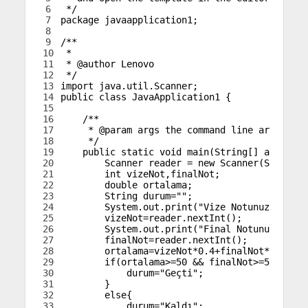
6
 */
7
package
javaapplication1
;
8
9
/**
10
 *
11
 * @author Lenovo
12
 */
13
import
java
.
util
.
Scanner
;
14
public
class
JavaApplication1
{
15
16
/**
17
     * @param args the command line arguments
18
     */
19
public
static
void
main
(
String
[
]
args
)
{
20
Scanner 
reader
=
new
Scanner
(
System
.
i
21
int
vizeNot
,
finalNot
;
22
double
ortalama
;
23
String
durum
=
""
;
24
System
.
out
.
print
(
"Vize Notunuzu Girin
25
vizeNot
=
reader
.
nextInt
(
)
;
26
System
.
out
.
print
(
"Final Notunuzu Giri
27
finalNot
=
reader
.
nextInt
(
)
;
28
ortalama
=
vizeNot
*
0.4
+
finalNot
*
0.6
;
29
if
(
ortalama
>=
50
&&
finalNot
>=
50
)
{
30
durum
=
"Geçti"
;
31
}
32
else
{
33
durum
=
"Kaldı"
;