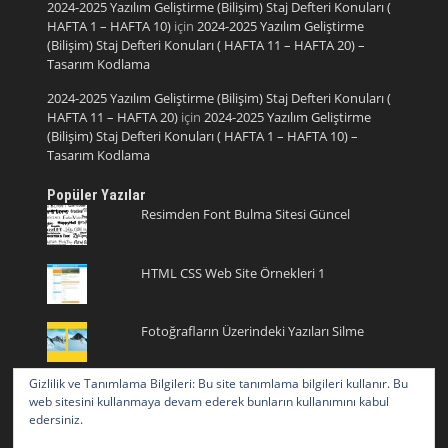
2024-2025 Yazılım Geliştirme (Bilişim) Staj Defteri Konuları (
HAFTA 1 – HAFTA 10)
için
2024-2025 Yazılım Geliştirme
(Bilişim) Staj Defteri Konuları ( HAFTA 11 – HAFTA 20) –
Tasarım Kodlama
2024-2025 Yazılım Geliştirme (Bilişim) Staj Defteri Konuları (
HAFTA 11 – HAFTA 20)
için
2024-2025 Yazılım Geliştirme
(Bilişim) Staj Defteri Konuları ( HAFTA 1 – HAFTA 10) –
Tasarım Kodlama
Popüler Yazılar
Resimden Font Bulma Sitesi Güncel
HTML CSS Web Site Örnekleri 1
Fotoğrafların Üzerindeki Yazıları Silme
Gizlilik ve Tanımlama Bilgileri: Bu site tanımlama bilgileri kullanır. Bu
Onay İşareti ve Onay Emojisi ✅ ✓ ✔️ Tik
web sitesini kullanmaya devam ederek bunların kullanımını kabul
İşareti
edersiniz.