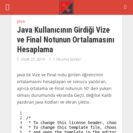
JAVA
Java Kullanıcının Girdiği Vize
ve Final Notunun Ortalamasını
Hesaplama
Ocak 27, 2019
1 Okuma Süresi
java ile Vize ve Final notu girilen öğrencinin
ortalamasını hesaplayan ve sonucu yazdıran,
ayrıca ortalama ve Final notunun 50′ den yukarı
olması durumunda ekranda Geçti, değilse Kaldı
yazdıran Java Kodları ve ekran çıktısı.
1
2
/*
3
 * To change this license header, choose Lice
4
 * To change this template file, choose Tools
5
 * and open the template in the editor.