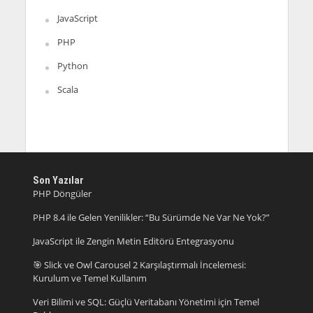
JavaScript
PHP
Python
Scala
Son Yazılar
PHP Döngüler
PHP 8.4 ile Gelen Yenilikler: “Bu Sürümde Ne Var Ne Yok?”
JavaScript ile Zengin Metin Editörü Entegrasyonu
🎯 Slick ve Owl Carousel 2 Karşılaştırmalı İncelemesi:
Kurulum ve Temel Kullanım
Veri Bilimi ve SQL: Güçlü Veritabanı Yönetimi için Temel