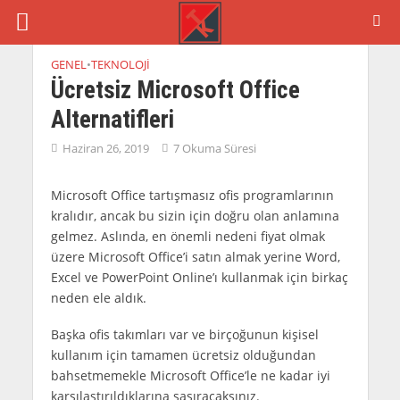
GENEL
•
TEKNOLOJI
Ücretsiz Microsoft Office
Alternatifleri
Haziran 26, 2019
7 Okuma Süresi
Microsoft Office tartışmasız ofis programlarının
kralıdır, ancak bu sizin için doğru olan anlamına
gelmez. Aslında, en önemli nedeni fiyat olmak
üzere Microsoft Office’i satın almak yerine Word,
Excel ve PowerPoint Online’ı kullanmak için birkaç
neden ele aldık.
Başka ofis takımları var ve birçoğunun kişisel
kullanım için tamamen ücretsiz olduğundan
bahsetmemekle Microsoft Office’le ne kadar iyi
karşılaştırıldıklarına şaşıracaksınız.